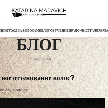
ПИНГ
УХОД ЗА ВОЛОСАМИ
БЛОГ
ОБУЧЕНИЕ
ПРАЙС-ЛИСТ
ГАЛЕРЕЯ
Р
БЛОГ
Home
Saveti
тное оттенивание волос?
Saveti
,
Рисование