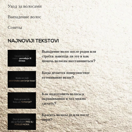
Уход за волосами
Выпадение волос
Советы
NAJNOVIJI TEKSTOVI
Выпадение волос после родов или
стресса: навсегда ли это и как
помочь волосам восстановиться?
Когда делается поверхностное
оттенивание волос?
Как подготовить волосы к
окрашиванию и что можно
сделать?
Красить волосы до или после
моря?