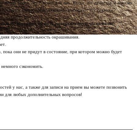
ивания волос, этот текст для вас. Когда это делается и почему
тые причины, по которым женщины выбирают эту технику?
только верхнюю, тo ecть поверхностную часть волос:
редняя продолжительность окрашивания.
ет.
, пока они не придут в состояние, при котором можно будет
е немного сэкономить.
тей у нас, а также для записи на прием вы можете позвонить
и для любых дополнительных вопросов!