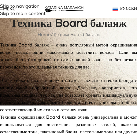
Skip to navigation
MENU
РУССК
Skip to main content
Техника Board балаяж
Home
Техника Board балаяж
Техника Board балаяж — очень популярный метод окрашивания
волос, позволяющий максимально осветлить волосы. Если вы
хотите быть блондинкой от самых корней волос, но без резких
переходов, то это идеальная техника для вас.
Эта техника позволяет получить самые светлые оттенки блонда с
минимальной обработкой волос. Для нас, колористов, это
идеальная техника, так как она позволяет создать индивидуальную
цветовую палитру для каждого клиента, то есть уникальный образ,
соответствующий их стилю и оттенку кожи.
Техника окрашивания Board балаяж очень универсальна и может
использоваться для достижения различных стилей, включая
естественные тона, платиновый блонд, пастельные тона или другие