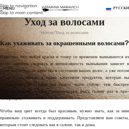
Skip to navigation
MENU
РУССК
Skip to main content
Уход за волосами
Home
Уход за волосами
Как ухаживать за окрашенными волосами?
Известно, что любая краска и тонер со временем вымываются из
волос, причем скорость и интенсивность вымывания зависит в
первую очередь от качества и состояния ваших волос, а уже потом
от частоты мытья, а также качеством продуктов, которые вы
используете. Чем чаще вы будете мыть голову, тем быстрее
смоется краска, поэтому рекомендуем мыть голову раз в три-
четыре дня.
Чтобы ваш цвет всегда был красивым, нужно знать, как за ним
правильно ухаживать и поддерживать. Представляем вам советы,
которым стоит следовать как в салоне, так и дома.