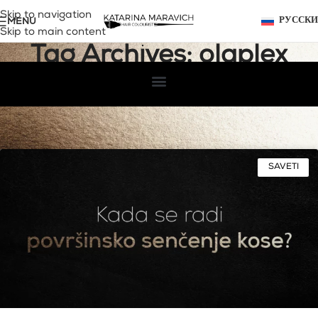
Skip to navigation
MENU
РУССК
Skip to main content
Tag Archives: olaplex
Home
Posts Tagged "olaplex"
SAVETI