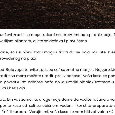
ao i svakog leta, žene dolaze u nedoumicu da li je bolje da
ve slatke muke i dam par saveta kako biste se lakše odlučile za
koliko vaša kosa zahteva veću korekciju boje ili pak skidanje b
akvih zahvata kosi je potrebna odgovarajuća nega koju vi naža
unčevi zraci i so mogu uticati na prevremeno ispiranje boje.
vetlijom nijansom, a isto se dešava i plavušama.
akle, so i sunčevi zraci mogu uticati da se boja koju ste sv
rovedenog na plaži.
od Balayage tehnike „posledice“ su znatno manje… Najgore što s
ratite sa mora možete uraditi preliv ponovo i vaša kosa će pono
o povratku sa odmora poželjno je uraditi olaplex tretman u 
uva i bez sjaja.
ato bih vas zamolila, drage moje dame da vodite računa o vaš
sperite kosu od soli sa običnom vodom i koristite preparate 
eširić ili turban… Verujte mi, vaša kosa će vam biti zahvalna 🙂