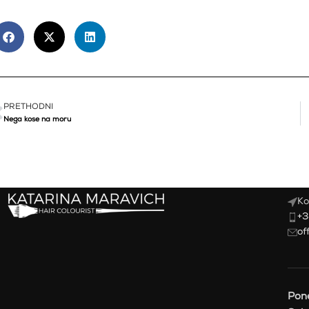
PRETHODNI
Nega kose na moru
Ko
+3
of
Pone