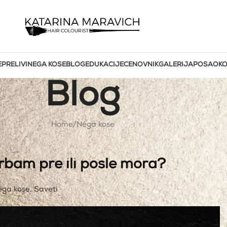
E
PRELIVI
NEGA KOSE
BLOG
EDUKACIJE
CENOVNIK
GALERIJA
POSAO
KO
Blog
Home
Nega kose
arbam pre ili posle mora?
ega kose
,
Saveti