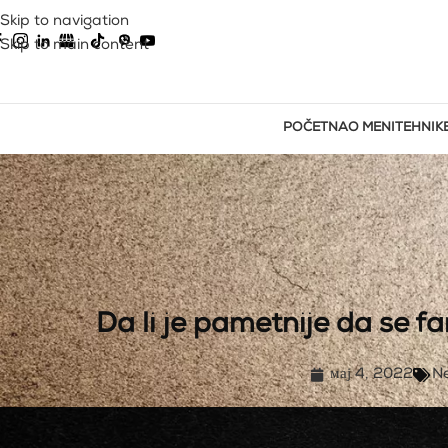
Skip to navigation
Skip to main content
POČETNA
O MENI
TEHNIK
Da li je pametnije da se f
мај 4, 2022
N