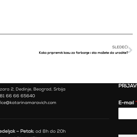
SLEDEĆI
Kako pripremiti kosu za farbanje i šta možete da uradite?
PRIJAV
zara 2, Dedinje, Beograd, Srbija
81 66 66 65640
fice@katarinamaravich.com
E-mail
*
deljak – Petak:
od 8h do 20h