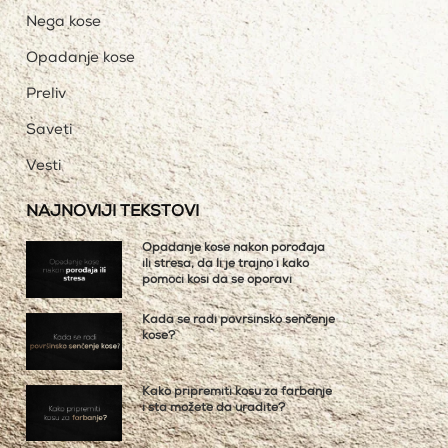
Nega kose
Opadanje kose
Preliv
Saveti
Vesti
NAJNOVIJI TEKSTOVI
Opadanje kose nakon porođaja
ili stresa, da li je trajno i kako
pomoći kosi da se oporavi
Kada se radi površinsko senčenje
kose?
Kako pripremiti kosu za farbanje
i šta možete da uradite?