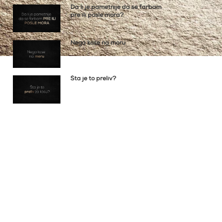
Da li je pametnije da se farbam
pre ili posle mora?
Nega kose na moru
Šta je to preliv?